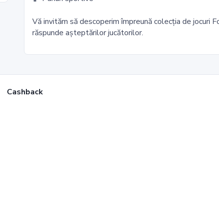
Vă invităm să descoperim împreună colecția de jocuri F
răspunde așteptărilor jucătorilor.
Cashback