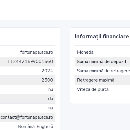
Informații financiare
fortunapalace.ro
Monedă
L1244215W001560
Suma minimă de depozit
2024
Suma minimă de retragere
2500
Retragere maximă
nu
Viteza de plată
da
nu
contact@fortunapalace.ro
Română, Engleză