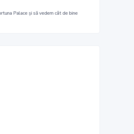
ortuna Palace și să vedem cât de bine