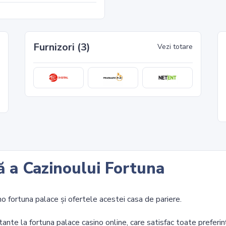
Furnizori (3)
Vezi totare
 a Cazinoului Fortuna
no fortuna palace și ofertele acestei casa de pariere.
tante la fortuna palace casino online, care satisfac toate preferi