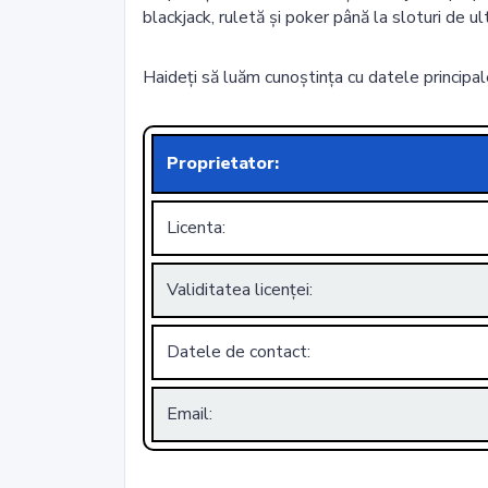
blackjack, ruletă și poker până la sloturi de u
Haideți să luăm cunoștința cu datele principal
Proprietator:
Licenta:
Validitatea licenței:
Datele de contact:
Email: