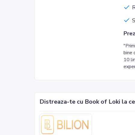
R
S
Prez
"Prim
bine 
10 li
exper
Distreaza-te cu Book of Loki la ce