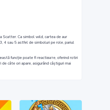
ca Scatter. Ca simbol wild, cartea de aur
, 4 sau 5 astfel de simboluri pe role, pariul
eastă funcție poate fi reactiвате, oferind rotiri
 de câte ori apare, asigurând câștiguri mai