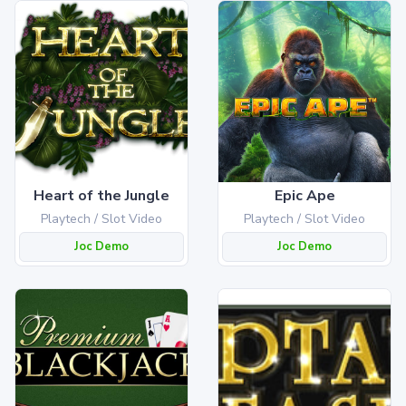
Heart of the Jungle
Epic Ape
Playtech / Slot Video
Playtech / Slot Video
Joc Demo
Joc Demo