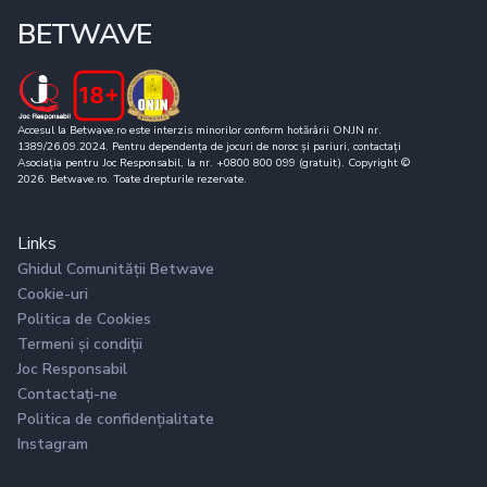
BETWAVE
Accesul la Betwave.ro este interzis minorilor conform hotărârii ONJN nr.
1389/26.09.2024. Pentru dependența de jocuri de noroc și pariuri, contactați
Asociația pentru Joc Responsabil, la nr. +0800 800 099 (gratuit). Copyright ©
2026. Betwave.ro. Toate drepturile rezervate.
Links
Ghidul Comunității Betwave
Cookie-uri
Politica de Cookies
Termeni și condiții
Joc Responsabil
Contactaţi-ne
Politica de confidențialitate
Instagram