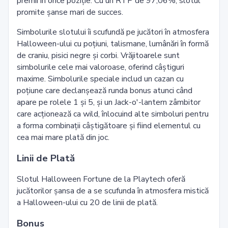
premii în orice poziție. Cu un RTP de 97,06%, slotul
promite șanse mari de succes.
Simbolurile slotului îi scufundă pe jucători în atmosfera
Halloween-ului cu poțiuni, talismane, lumânări în formă
de craniu, pisici negre și corbi. Vrăjitoarele sunt
simbolurile cele mai valoroase, oferind câștiguri
maxime. Simbolurile speciale includ un cazan cu
poțiune care declanșează runda bonus atunci când
apare pe rolele 1 și 5, și un Jack-o'-lantern zâmbitor
care acționează ca wild, înlocuind alte simboluri pentru
a forma combinații câștigătoare și fiind elementul cu
cea mai mare plată din joc.
Linii de Plată
Slotul Halloween Fortune de la Playtech oferă
jucătorilor șansa de a se scufunda în atmosfera mistică
a Halloween-ului cu 20 de linii de plată.
Bonus