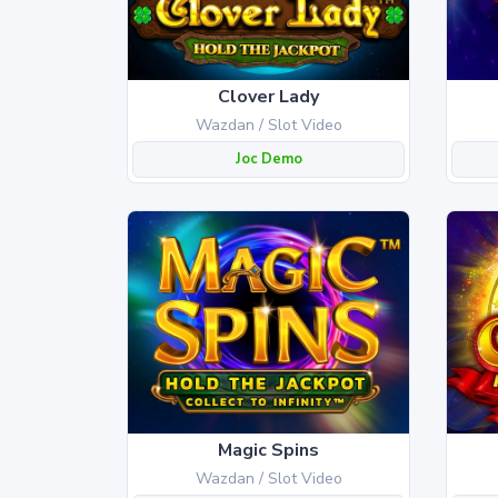
Clover Lady
Wazdan / Slot Video
Joc Demo
Magic Spins
Wazdan / Slot Video