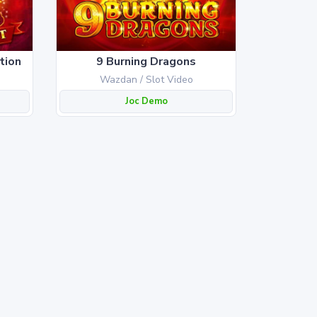
tion
9 Burning Dragons
Wazdan / Slot Video
Joc Demo