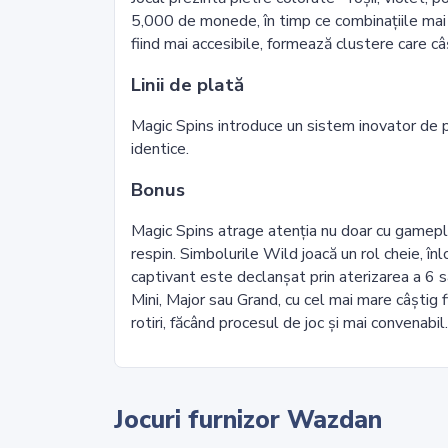
5,000 de monede, în timp ce combinațiile mai 
fiind mai accesibile, formează clustere care
Linii de plată
Magic Spins introduce un sistem inovator de p
identice.
Bonus
Magic Spins atrage atenția nu doar cu gameplay-
respin. Simbolurile Wild joacă un rol cheie, în
captivant este declanșat prin aterizarea a 6 s
Mini, Major sau Grand, cu cel mai mare câștig 
rotiri, făcând procesul de joc și mai convenabil.
Jocuri furnizor Wazdan