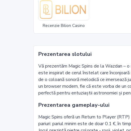
Recenzie Bilion Casino
Prezentarea slotului
Vă prezentăm Magic Spins de la Wazdan – o nout
este inspirat de cerul înstelat care înconjoar
de o coloană sonoră melodică ce imersează jucăt
un browser modern, fie că este vorba de un co
perfectă pentru entuziaștii astronomiei și pent
Prezentarea gameplay-ului
Magic Spins oferă un Return to Player (RTP) d
pariuri: pariul minim este de doar 0.1 €, în 
Jocul prezintă pietre colorate - roșii, violet, 