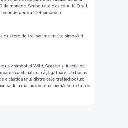
de monede. Simbolurile clasice A, K, Q și J,
de monede pentru 22+ simboluri.
a clustere de trei sau mai multe simboluri
nclusiv simboluri Wild, Scatter și funcția de
 formarea combinațiilor câștigătoare. Un bonus
 a câștiga unul dintre cele trei jackpoturi:
opțiunea de a rula automat un număr selectat de