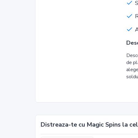
S
R
A
Desc
Desco
de pl
alege
soldu
Distreaza-te cu Magic Spins la cel