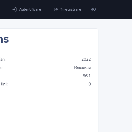
RO
Autentificare
înregistrare
ns
rii:
2022
te:
Высокая
96.1
inii:
0