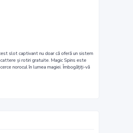
est slot captivant nu doar că oferă un sistem
Scattere și rotiri gratuite. Magic Spins este
ncerce norocul în lumea magiei. Îmbogățiți-vă