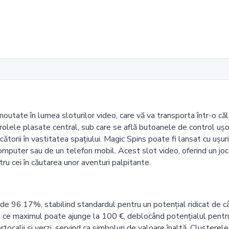
ate în lumea sloturilor video, care vă va transporta într-o călăt
ă rolele plasate central, sub care se află butoanele de control uș
orii în vastitatea spațiului. Magic Spins poate fi lansat cu ușurin
mputer sau de un telefon mobil. Acest slot video, oferind un joc 
ru cei în căutarea unor aventuri palpitante.
e 96.17%, stabilind standardul pentru un potențial ridicat de câș
timp ce maximul poate ajunge la 100 €, deblocând potențialul pent
portocalii și verzi, servind ca simboluri de valoare înaltă. Cluster