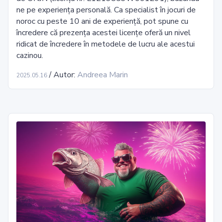
ne pe experiența personală. Ca specialist în jocuri de
noroc cu peste 10 ani de experiență, pot spune cu
încredere că prezența acestei licențe oferă un nivel
ridicat de încredere în metodele de lucru ale acestui
cazinou.
/ Autor:
Andreea Marin
2025.05.16