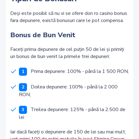
Deși este posibil să nu vi se ofere don ro casino bonus
fara depunere, există bonusuri care le pot compensa.
Bonus de Bun Venit
Faceți prima depunere de cel puțin 50 de lei și primiți
un bonus de bun venit la primele trei depuneri:
Prima depunere: 100% - până la 1 500 RON;
1
Doilea depunere: 100% - până la 2 000
2
RON;
Treilea depunere: 125% - până la 2.500 de
3
lei
Iar dacă faceți o depunere de 150 de lei sau mai mult,
veți primi 100 de rotiri gratuite în jocul Shining Crown