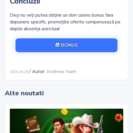
Concluzii
Deși nu veți putea obține un don casino bonus fara
depunere specific, promoțiile oferite compensează pe
deplin absența acestuia!
🎁 BONUS
/ Autor:
Andreea Marin
2025.04.28
Alte noutati