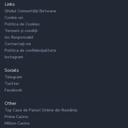
Links
Ghidul Comunității Betwave
Cookie-uri
Politica de Cookies
Termeni și condiții
Joc Responsabil
Contactaţi-ne
Politica de confidențialitate
Instagram
Socials
Telegram
Twitter
Facebook
Other
Top Case de Pariuri Online din România
Prima Casino
Million Casino