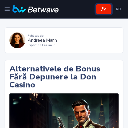
RO
Publicat de
Andreea Marin
Expert de Cazinouri
Alternativele de Bonus
Fără Depunere la Don
Casino