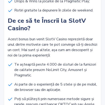
Drops & Wins la jocurile de la Pragmatic Play;
Rotiri gratuite la depunere în zilele de weekend.
De ce să te Înscrii la SlotV
Casino?
Acest bonus bun venit SlotV Casino reprezintă doar
unul dintre motivele care te pot convinge să-ți deschizi
un cont. Mai sunt și altele, așa cum am descoperit și
noi de la prima experiență:
Te așteaptă peste 4.000 de sloturi de la furnizori
de calitate preucm NoLimit City, Amusnet și
Pragmatic.
Ai parte de o experiență de 5 stele și de pe mobil,
din browser sau din aplicație.
Poți să plătești prin numeroase metode sigure și
rapide, precum card bancar OKTO.Cash sau Apple