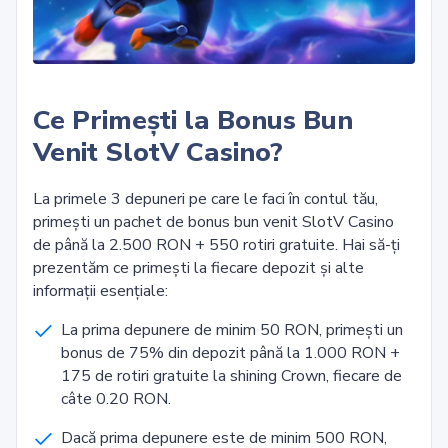
Ce Primești la Bonus Bun
Venit SlotV Casino?
La primele 3 depuneri pe care le faci în contul tău,
primești un pachet de bonus bun venit SlotV Casino
de până la 2.500 RON + 550 rotiri gratuite. Hai să-ți
prezentăm ce primești la fiecare depozit și alte
informații esențiale:
La prima depunere de minim 50 RON, primești un
bonus de 75% din depozit până la 1.000 RON +
175 de rotiri gratuite la shining Crown, fiecare de
câte 0.20 RON.
Dacă prima depunere este de minim 500 RON,