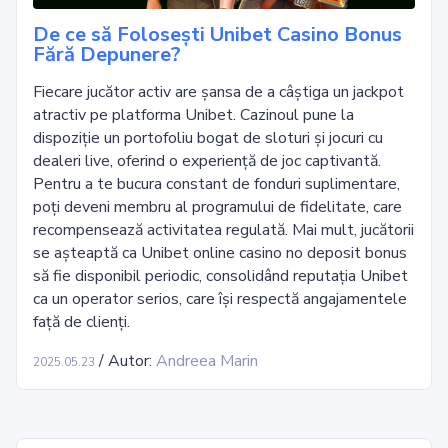
De ce să Folosești Unibet Casino Bonus
Fără Depunere?
Fiecare jucător activ are șansa de a câștiga un jackpot
atractiv pe platforma Unibet. Cazinoul pune la
dispoziție un portofoliu bogat de sloturi și jocuri cu
dealeri live, oferind o experiență de joc captivantă.
Pentru a te bucura constant de fonduri suplimentare,
poți deveni membru al programului de fidelitate, care
recompensează activitatea regulată. Mai mult, jucătorii
se așteaptă ca Unibet online casino no deposit bonus
să fie disponibil periodic, consolidând reputația Unibet
ca un operator serios, care își respectă angajamentele
față de clienți.
/ Autor:
Andreea Marin
2025.05.23