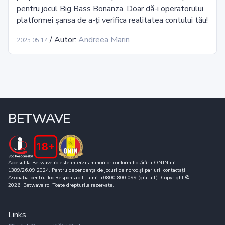
pentru jocul Big Bass Bonanza. Doar dă-i operatorului
platformei șansa de a-ți verifica realitatea contului tău!
/ Autor:
Andreea Marin
2025.05.14
BETWAVE
Accesul la Betwave.ro este interzis minorilor conform hotărârii ONJN nr.
1389/26.09.2024. Pentru dependența de jocuri de noroc și pariuri, contactați
Asociația pentru Joc Responsabil, la nr. +0800 800 099 (gratuit). Copyright ©
2026. Betwave.ro. Toate drepturile rezervate.
Links