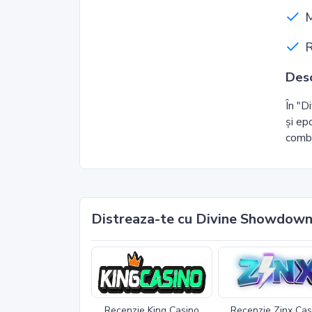
M
R
Desc
În "D
și ep
combi
Distreaza-te cu Divine Showdown l
Recenzie King Casino
Recenzie Zinx Cas