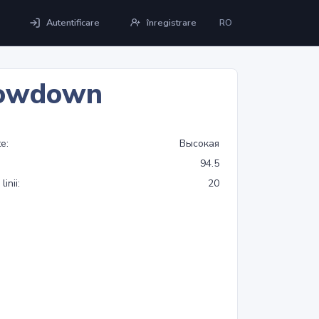
RO
Autentificare
înregistrare
Showdown
te:
Высокая
94.5
inii:
20