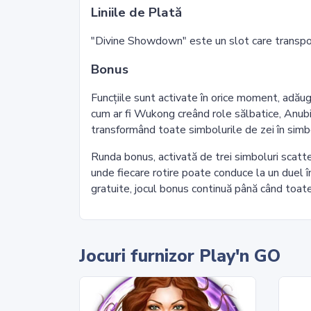
Liniile de Plată
"Divine Showdown" este un slot care transportă 
Bonus
Funcțiile sunt activate în orice moment, adăugâ
cum ar fi Wukong creând role sălbatice, Anubis
transformând toate simbolurile de zei în simb
Runda bonus, activată de trei simboluri scatter
unde fiecare rotire poate conduce la un duel î
gratuite, jocul bonus continuă până când toate
Jocuri furnizor Play'n GO