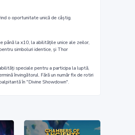
rind o oportunitate unică de câștig.
până la x10, la abilitățile unice ale zeilor,
entru simboluri identice, și Thor
ilități speciale pentru a participa la luptă,
mină învingătorul. Fără un număr fix de rotiri
i palpitantă în "Divine Showdown".