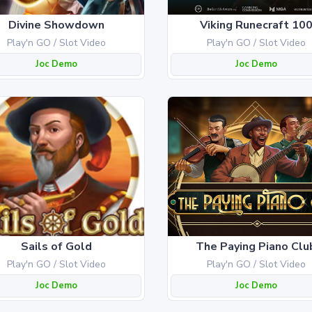
Divine Showdown
Viking Runecraft 10
Play'n GO / Slot Video
Play'n GO / Slot Video
Joc Demo
Joc Demo
Sails of Gold
The Paying Piano Clu
Play'n GO / Slot Video
Play'n GO / Slot Video
Joc Demo
Joc Demo