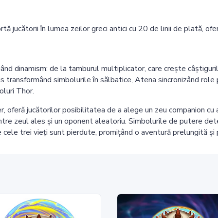
jucătorii în lumea zeilor greci antici cu 20 de linii de plată, ofe
nd dinamism: de la tamburul multiplicator, care crește câștigurile 
 transformând simbolurile în sălbatice, Atena sincronizând role p
oluri Thor.
, oferă jucătorilor posibilitatea de a alege un zeu companion cu ab
ntre zeul ales și un oponent aleatoriu. Simbolurile de putere deter
 cele trei vieți sunt pierdute, promițând o aventură prelungită ș